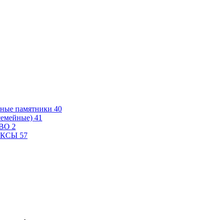
зные памятники
40
семейные)
41
СВО
2
ЕКСЫ
57