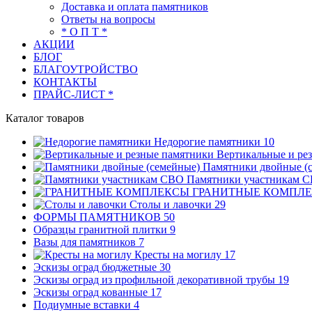
Доставка и оплата памятников
Ответы на вопросы
* О П Т *
АКЦИИ
БЛОГ
БЛАГОУТРОЙСТВО
КОНТАКТЫ
ПРАЙС-ЛИСТ *
Каталог товаров
Недорогие памятники
10
Вертикальные и ре
Памятники двойные (
Памятники участникам 
ГРАНИТНЫЕ КОМПЛ
Столы и лавочки
29
ФОРМЫ ПАМЯТНИКОВ
50
Образцы гранитной плитки
9
Вазы для памятников
7
Кресты на могилу
17
Эскизы оград бюджетные
30
Эскизы оград из профильной декоративной трубы
19
Эскизы оград кованные
17
Подиумные вставки
4